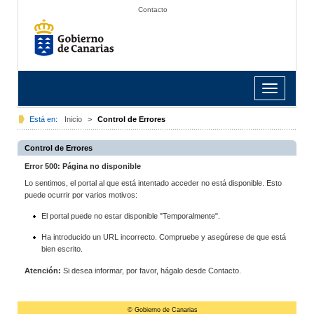
Contacto
Toggle
navigation
Está en:
Inicio
>
Control de Errores
Control de Errores
Error 500: Página no disponible
Lo sentimos, el portal al que está intentado acceder no está disponible. Esto
puede ocurrir por varios motivos:
El portal puede no estar disponible "Temporalmente".
Ha introducido un URL incorrecto. Compruebe y asegúrese de que está
bien escrito.
Atención:
Si desea informar, por favor, hágalo desde Contacto.
© Gobierno de Canarias