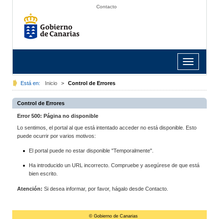
Contacto
Toggle
navigation
Está en:
Inicio
>
Control de Errores
Control de Errores
Error 500: Página no disponible
Lo sentimos, el portal al que está intentado acceder no está disponible. Esto
puede ocurrir por varios motivos:
El portal puede no estar disponible "Temporalmente".
Ha introducido un URL incorrecto. Compruebe y asegúrese de que está
bien escrito.
Atención:
Si desea informar, por favor, hágalo desde Contacto.
© Gobierno de Canarias