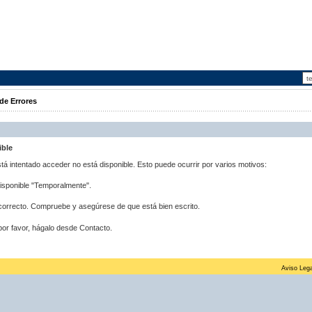
de Errores
ible
stá intentado acceder no está disponible. Esto puede ocurrir por varios motivos:
disponible "Temporalmente".
correcto. Compruebe y asegúrese de que está bien escrito.
por favor, hágalo desde Contacto.
Aviso Lega