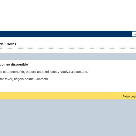
de Errores
idor no disponible
 en este momento, espere unos minutos y vuelva a intentarlo.
por favor, hágalo desde Contacto.
Aviso Lega