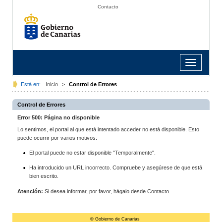
Contacto
Toggle
navigation
Está en:
Inicio
>
Control de Errores
Control de Errores
Error 500: Página no disponible
Lo sentimos, el portal al que está intentado acceder no está disponible. Esto
puede ocurrir por varios motivos:
El portal puede no estar disponible "Temporalmente".
Ha introducido un URL incorrecto. Compruebe y asegúrese de que está
bien escrito.
Atención:
Si desea informar, por favor, hágalo desde Contacto.
© Gobierno de Canarias