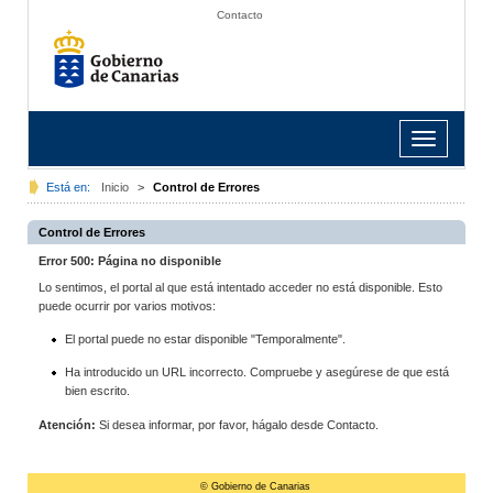
Contacto
Toggle
navigation
Está en:
Inicio
>
Control de Errores
Control de Errores
Error 500: Página no disponible
Lo sentimos, el portal al que está intentado acceder no está disponible. Esto
puede ocurrir por varios motivos:
El portal puede no estar disponible "Temporalmente".
Ha introducido un URL incorrecto. Compruebe y asegúrese de que está
bien escrito.
Atención:
Si desea informar, por favor, hágalo desde Contacto.
© Gobierno de Canarias