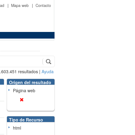
idad
|
Mapa web
|
Contacto
.603.451
resultados
|
Ayuda
Origen del resultado
Página web
Tipo de Recurso
html