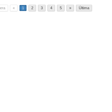
era
«
1
2
3
4
5
»
Última