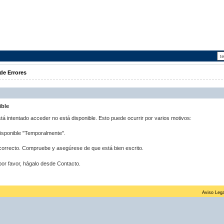
de Errores
ible
stá intentado acceder no está disponible. Esto puede ocurrir por varios motivos:
disponible "Temporalmente".
correcto. Compruebe y asegúrese de que está bien escrito.
por favor, hágalo desde Contacto.
Aviso Lega