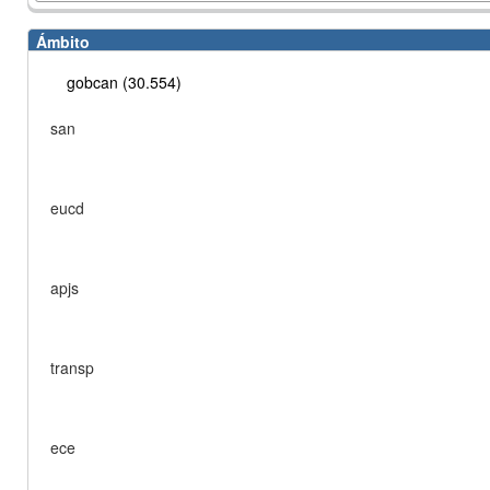
Ámbito
gobcan (30.554)
san
eucd
apjs
transp
ece