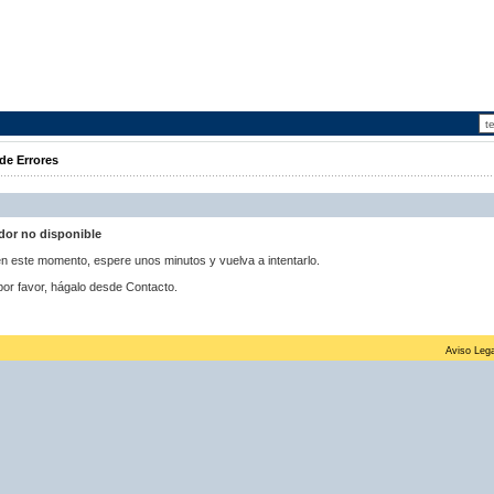
de Errores
idor no disponible
 en este momento, espere unos minutos y vuelva a intentarlo.
por favor, hágalo desde Contacto.
Aviso Lega