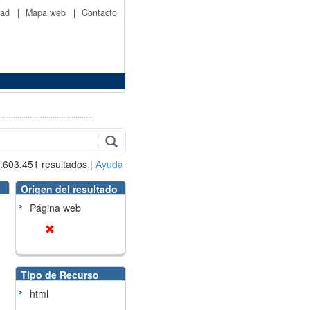
idad
|
Mapa web
|
Contacto
.603.451
resultados
|
Ayuda
Origen del resultado
Página web
Tipo de Recurso
html