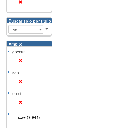
Buscar solo por título
Ámbito
gobcan
san
eucd
hpae (9.944)