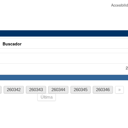
Accesibil
>
Buscador
2
260342
260343
260344
260345
260346
»
Última