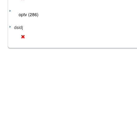
optv (286)
dsidj