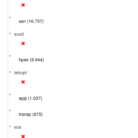
san (16.737)
eucd
hpae (9.944)
telccpt
apjs (1.037)
transp (675)
ece