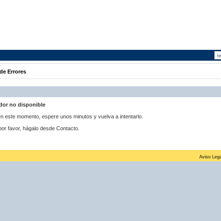
de Errores
idor no disponible
 en este momento, espere unos minutos y vuelva a intentarlo.
por favor, hágalo desde Contacto.
Aviso Lega