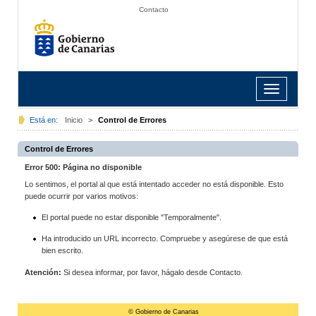
Contacto
Toggle
navigation
Está en:
Inicio
>
Control de Errores
Control de Errores
Error 500: Página no disponible
Lo sentimos, el portal al que está intentado acceder no está disponible. Esto
puede ocurrir por varios motivos:
El portal puede no estar disponible "Temporalmente".
Ha introducido un URL incorrecto. Compruebe y asegúrese de que está
bien escrito.
Atención:
Si desea informar, por favor, hágalo desde Contacto.
© Gobierno de Canarias