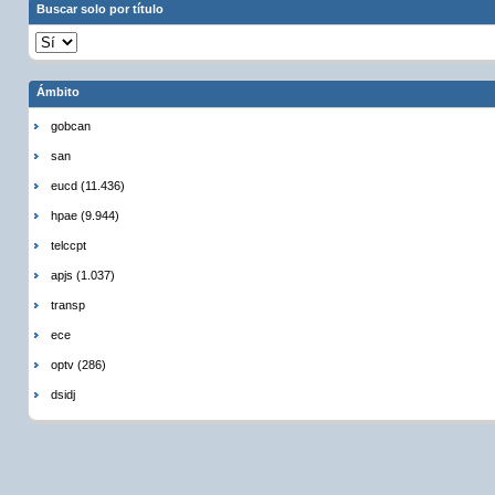
Buscar solo por título
Ámbito
gobcan
san
eucd (11.436)
hpae (9.944)
telccpt
apjs (1.037)
transp
ece
optv (286)
dsidj