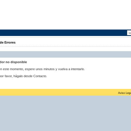
de Errores
idor no disponible
 en este momento, espere unos minutos y vuelva a intentarlo.
por favor, hágalo desde Contacto.
Aviso Lega