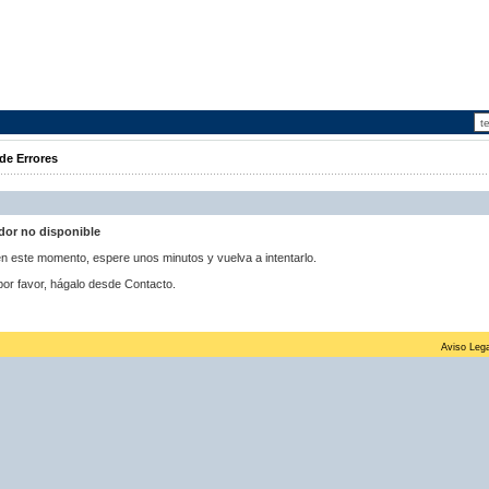
de Errores
idor no disponible
 en este momento, espere unos minutos y vuelva a intentarlo.
por favor, hágalo desde Contacto.
Aviso Lega