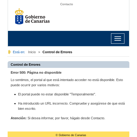
Contacto
Toggle
navigation
Está en:
Inicio
>
Control de Errores
Control de Errores
Error 500: Página no disponible
Lo sentimos, el portal al que está intentado acceder no está disponible. Esto
puede ocurrir por varios motivos:
El portal puede no estar disponible "Temporalmente".
Ha introducido un URL incorrecto. Compruebe y asegúrese de que está
bien escrito.
Atención:
Si desea informar, por favor, hágalo desde Contacto.
© Gobierno de Canarias