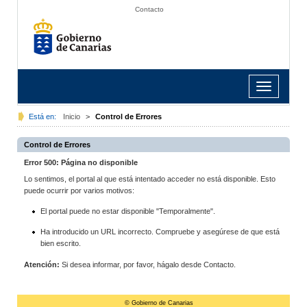
Contacto
Toggle
navigation
Está en:
Inicio
>
Control de Errores
Control de Errores
Error 500: Página no disponible
Lo sentimos, el portal al que está intentado acceder no está disponible. Esto
puede ocurrir por varios motivos:
El portal puede no estar disponible "Temporalmente".
Ha introducido un URL incorrecto. Compruebe y asegúrese de que está
bien escrito.
Atención:
Si desea informar, por favor, hágalo desde Contacto.
© Gobierno de Canarias