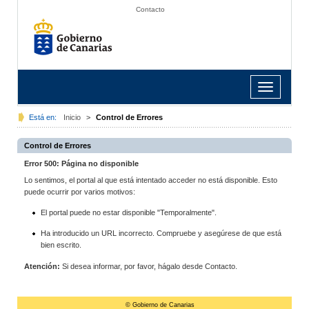
Contacto
Toggle
navigation
Está en:
Inicio
>
Control de Errores
Control de Errores
Error 500: Página no disponible
Lo sentimos, el portal al que está intentado acceder no está disponible. Esto
puede ocurrir por varios motivos:
El portal puede no estar disponible "Temporalmente".
Ha introducido un URL incorrecto. Compruebe y asegúrese de que está
bien escrito.
Atención:
Si desea informar, por favor, hágalo desde Contacto.
© Gobierno de Canarias