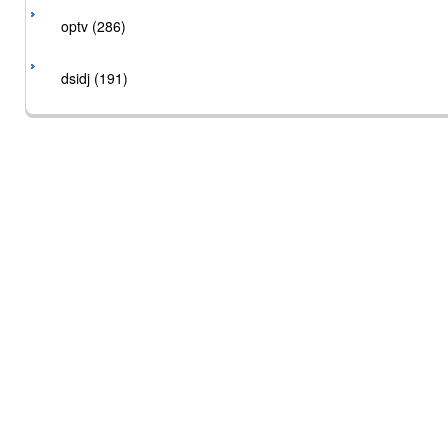
optv (286)
dsidj (191)