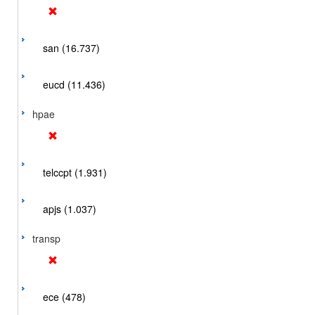
san (16.737)
eucd (11.436)
hpae
telccpt (1.931)
apjs (1.037)
transp
ece (478)