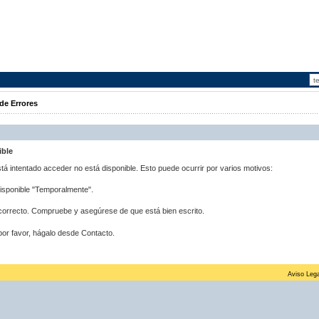
de Errores
ible
stá intentado acceder no está disponible. Esto puede ocurrir por varios motivos:
disponible "Temporalmente".
correcto. Compruebe y asegúrese de que está bien escrito.
por favor, hágalo desde Contacto.
Aviso Lega