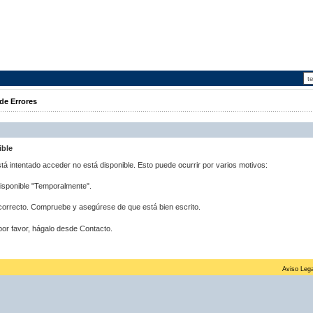
de Errores
ible
stá intentado acceder no está disponible. Esto puede ocurrir por varios motivos:
disponible "Temporalmente".
correcto. Compruebe y asegúrese de que está bien escrito.
por favor, hágalo desde Contacto.
Aviso Lega