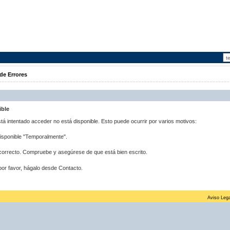
de Errores
ible
stá intentado acceder no está disponible. Esto puede ocurrir por varios motivos:
disponible "Temporalmente".
correcto. Compruebe y asegúrese de que está bien escrito.
por favor, hágalo desde Contacto.
Aviso Lega