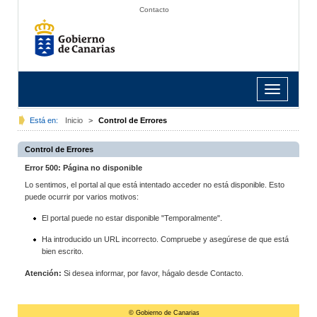
Contacto
Toggle
navigation
Está en:
Inicio
>
Control de Errores
Control de Errores
Error 500: Página no disponible
Lo sentimos, el portal al que está intentado acceder no está disponible. Esto
puede ocurrir por varios motivos:
El portal puede no estar disponible "Temporalmente".
Ha introducido un URL incorrecto. Compruebe y asegúrese de que está
bien escrito.
Atención:
Si desea informar, por favor, hágalo desde Contacto.
© Gobierno de Canarias