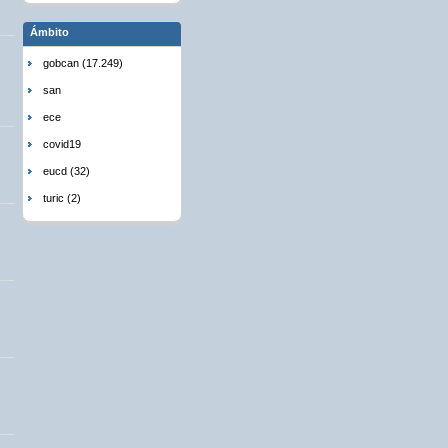
Ámbito
gobcan (17.249)
san
ece
covid19
eucd (32)
turic (2)