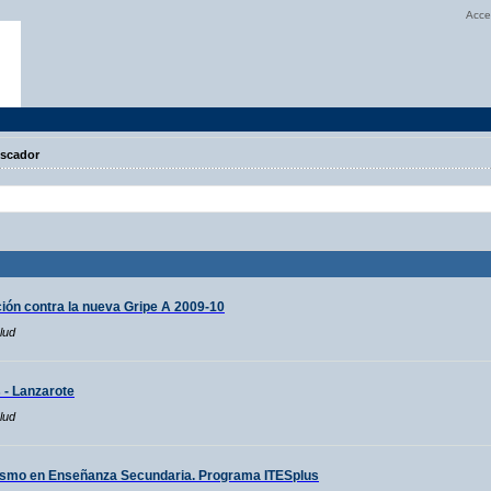
Acce
scador
ón contra la nueva Gripe A 2009-10
lud
s - Lanzarote
lud
smo en Enseñanza Secundaria. Programa ITESplus