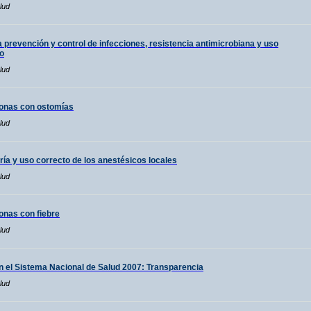
lud
a prevención y control de infecciones, resistencia antimicrobiana y uso
co
lud
sonas con ostomías
lud
ía y uso correcto de los anestésicos locales
lud
onas con fiebre
lud
en el Sistema Nacional de Salud 2007: Transparencia
lud