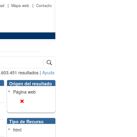
idad
|
Mapa web
|
Contacto
.603.451
resultados
|
Ayuda
Origen del resultado
Página web
Tipo de Recurso
html