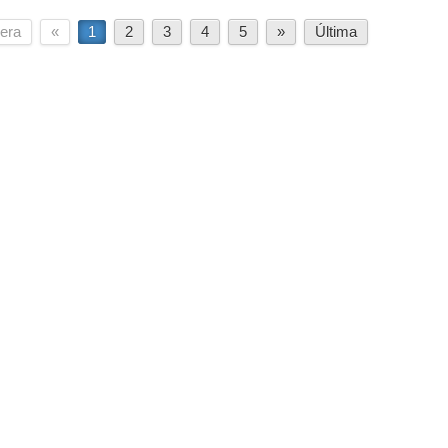
era
«
1
2
3
4
5
»
Última