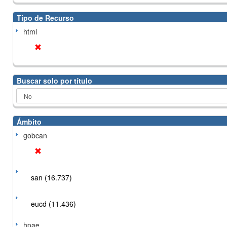
Tipo de Recurso
html
Buscar solo por título
Ámbito
gobcan
san (16.737)
eucd (11.436)
hpae