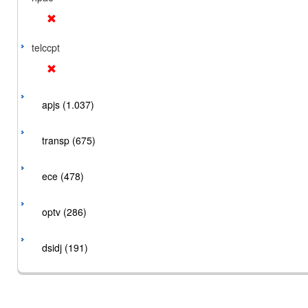
telccpt
apjs (1.037)
transp (675)
ece (478)
optv (286)
dsidj (191)