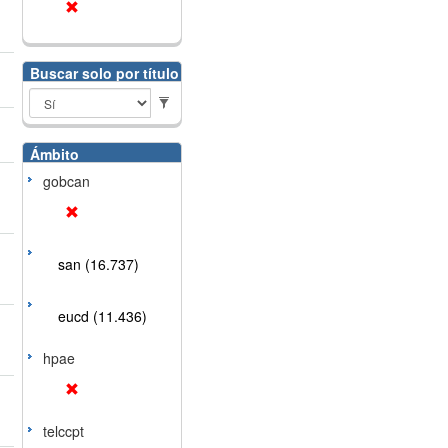
Buscar solo por título
Ámbito
gobcan
san (16.737)
eucd (11.436)
hpae
telccpt