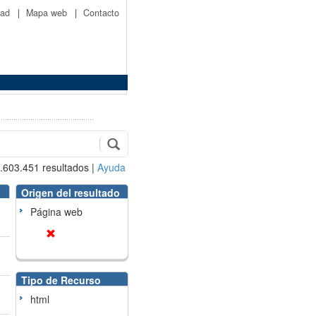
idad
|
Mapa web
|
Contacto
.603.451
resultados
|
Ayuda
Origen del resultado
Página web
Tipo de Recurso
html