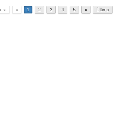
era
«
1
2
3
4
5
»
Última