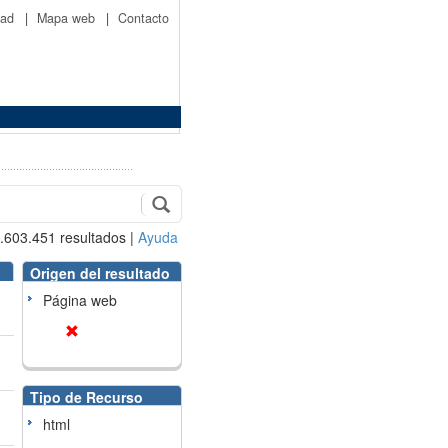
idad
|
Mapa web
|
Contacto
.603.451
resultados
|
Ayuda
Origen del resultado
Página web
Tipo de Recurso
html