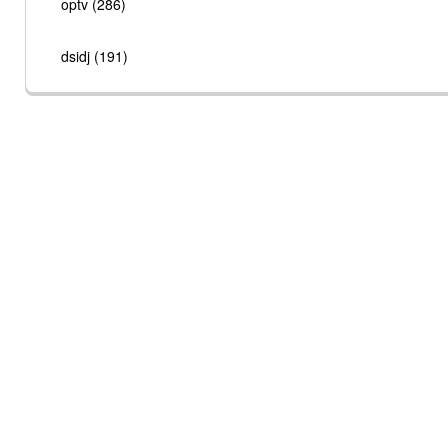
optv (286)
dsidj (191)