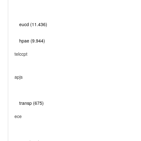
eucd (11.436)
hpae (9.944)
telccpt
apjs
transp (675)
ece