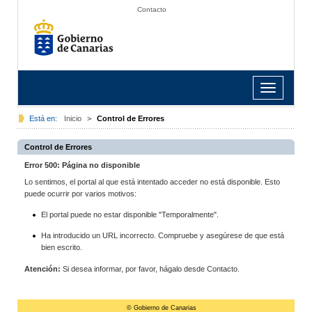
Contacto
Toggle
navigation
Está en:
Inicio
>
Control de Errores
Control de Errores
Error 500: Página no disponible
Lo sentimos, el portal al que está intentado acceder no está disponible. Esto
puede ocurrir por varios motivos:
El portal puede no estar disponible "Temporalmente".
Ha introducido un URL incorrecto. Compruebe y asegúrese de que está
bien escrito.
Atención:
Si desea informar, por favor, hágalo desde Contacto.
© Gobierno de Canarias