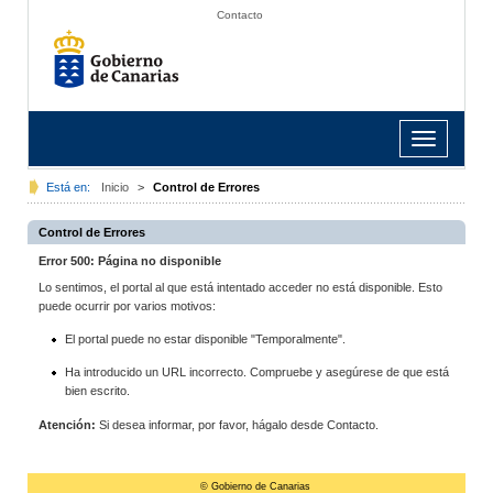
Contacto
Toggle
navigation
Está en:
Inicio
>
Control de Errores
Control de Errores
Error 500: Página no disponible
Lo sentimos, el portal al que está intentado acceder no está disponible. Esto
puede ocurrir por varios motivos:
El portal puede no estar disponible "Temporalmente".
Ha introducido un URL incorrecto. Compruebe y asegúrese de que está
bien escrito.
Atención:
Si desea informar, por favor, hágalo desde Contacto.
© Gobierno de Canarias