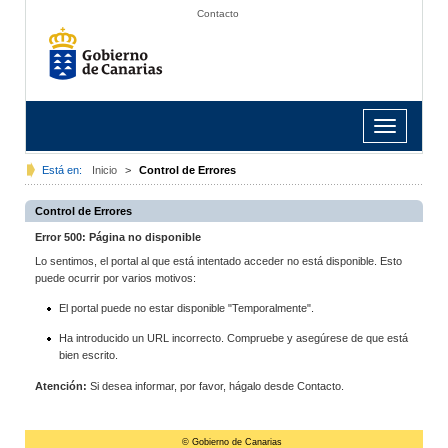
Contacto
Toggle
navigation
Está en:
Inicio
>
Control de Errores
Control de Errores
Error 500: Página no disponible
Lo sentimos, el portal al que está intentado acceder no está disponible. Esto
puede ocurrir por varios motivos:
El portal puede no estar disponible "Temporalmente".
Ha introducido un URL incorrecto. Compruebe y asegúrese de que está
bien escrito.
Atención:
Si desea informar, por favor, hágalo desde Contacto.
© Gobierno de Canarias