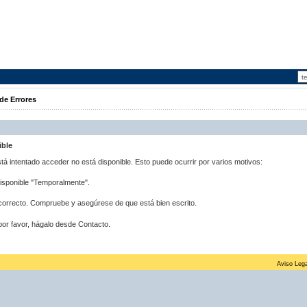
de Errores
ible
stá intentado acceder no está disponible. Esto puede ocurrir por varios motivos:
disponible "Temporalmente".
correcto. Compruebe y asegúrese de que está bien escrito.
por favor, hágalo desde Contacto.
Aviso Lega