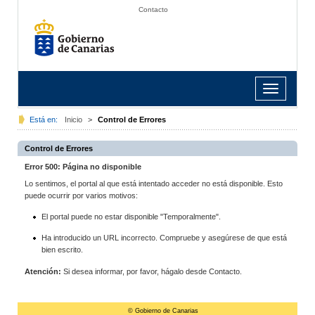
Contacto
Toggle
navigation
Está en:
Inicio
>
Control de Errores
Control de Errores
Error 500: Página no disponible
Lo sentimos, el portal al que está intentado acceder no está disponible. Esto
puede ocurrir por varios motivos:
El portal puede no estar disponible "Temporalmente".
Ha introducido un URL incorrecto. Compruebe y asegúrese de que está
bien escrito.
Atención:
Si desea informar, por favor, hágalo desde Contacto.
© Gobierno de Canarias