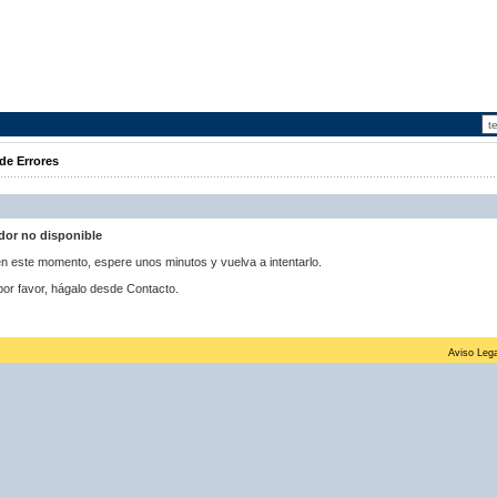
de Errores
idor no disponible
 en este momento, espere unos minutos y vuelva a intentarlo.
por favor, hágalo desde Contacto.
Aviso Lega