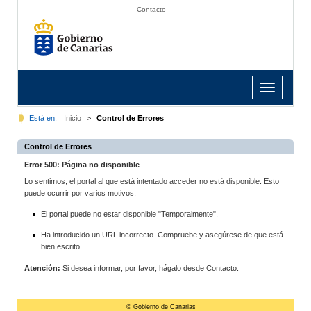
Contacto
Toggle
navigation
Está en:
Inicio
>
Control de Errores
Control de Errores
Error 500: Página no disponible
Lo sentimos, el portal al que está intentado acceder no está disponible. Esto
puede ocurrir por varios motivos:
El portal puede no estar disponible "Temporalmente".
Ha introducido un URL incorrecto. Compruebe y asegúrese de que está
bien escrito.
Atención:
Si desea informar, por favor, hágalo desde Contacto.
© Gobierno de Canarias