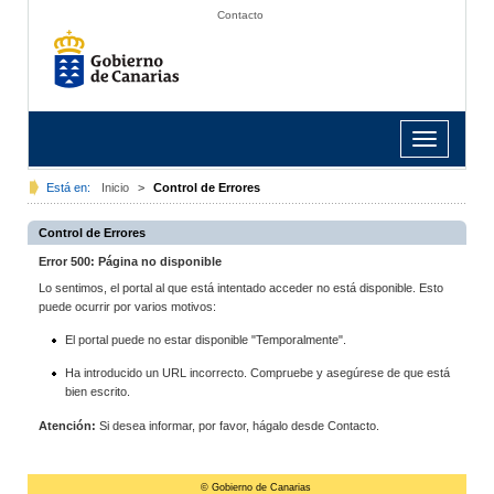
Contacto
Toggle
navigation
Está en:
Inicio
>
Control de Errores
Control de Errores
Error 500: Página no disponible
Lo sentimos, el portal al que está intentado acceder no está disponible. Esto
puede ocurrir por varios motivos:
El portal puede no estar disponible "Temporalmente".
Ha introducido un URL incorrecto. Compruebe y asegúrese de que está
bien escrito.
Atención:
Si desea informar, por favor, hágalo desde Contacto.
© Gobierno de Canarias