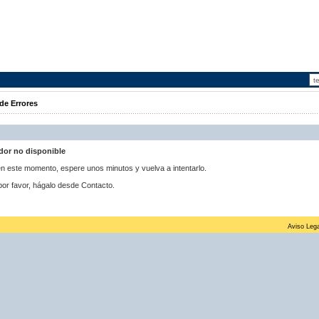
de Errores
idor no disponible
 en este momento, espere unos minutos y vuelva a intentarlo.
por favor, hágalo desde Contacto.
Aviso Lega