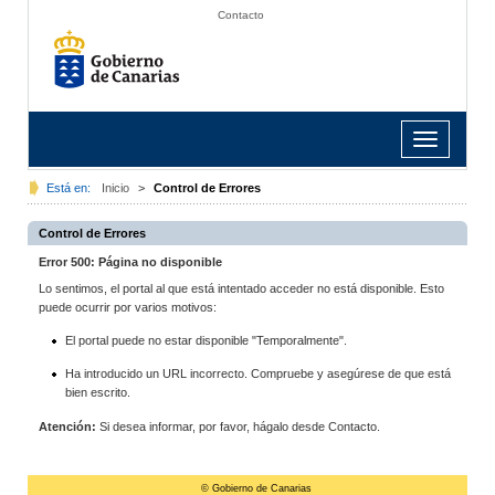
Contacto
Toggle
navigation
Está en:
Inicio
>
Control de Errores
Control de Errores
Error 500: Página no disponible
Lo sentimos, el portal al que está intentado acceder no está disponible. Esto
puede ocurrir por varios motivos:
El portal puede no estar disponible "Temporalmente".
Ha introducido un URL incorrecto. Compruebe y asegúrese de que está
bien escrito.
Atención:
Si desea informar, por favor, hágalo desde Contacto.
© Gobierno de Canarias