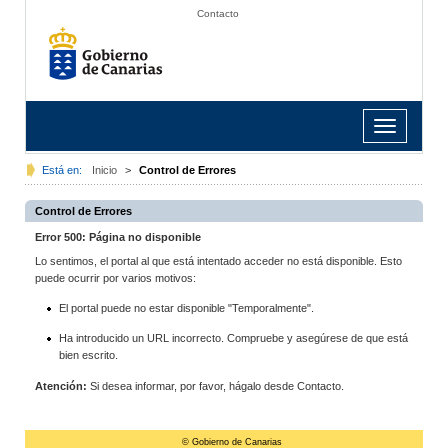
Contacto
Toggle
navigation
Está en:
Inicio
>
Control de Errores
Control de Errores
Error 500: Página no disponible
Lo sentimos, el portal al que está intentado acceder no está disponible. Esto
puede ocurrir por varios motivos:
El portal puede no estar disponible "Temporalmente".
Ha introducido un URL incorrecto. Compruebe y asegúrese de que está
bien escrito.
Atención:
Si desea informar, por favor, hágalo desde Contacto.
© Gobierno de Canarias