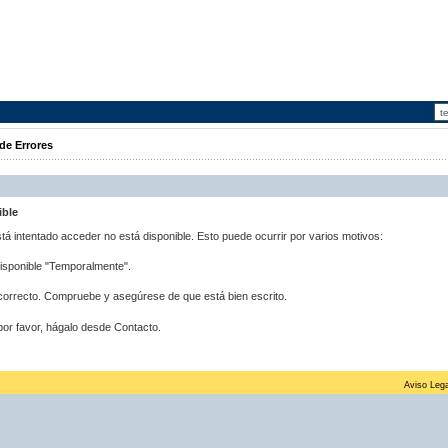
de Errores
ible
stá intentado acceder no está disponible. Esto puede ocurrir por varios motivos:
disponible "Temporalmente".
correcto. Compruebe y asegúrese de que está bien escrito.
por favor, hágalo desde Contacto.
Aviso Lega