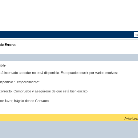
de Errores
ible
stá intentado acceder no está disponible. Esto puede ocurrir por varios motivos:
disponible "Temporalmente".
correcto. Compruebe y asegúrese de que está bien escrito.
por favor, hágalo desde Contacto.
Aviso Lega