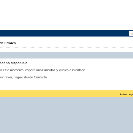
de Errores
idor no disponible
 en este momento, espere unos minutos y vuelva a intentarlo.
por favor, hágalo desde Contacto.
Aviso Lega