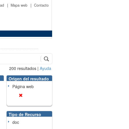
idad
|
Mapa web
|
Contacto
200
resultados
|
Ayuda
Origen del resultado
Página web
Tipo de Recurso
doc