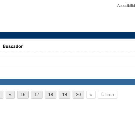
Accesibil
>
Buscador
a
«
16
17
18
19
20
»
Última