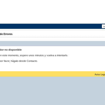
de Errores
idor no disponible
 en este momento, espere unos minutos y vuelva a intentarlo.
por favor, hágalo desde Contacto.
Aviso Lega