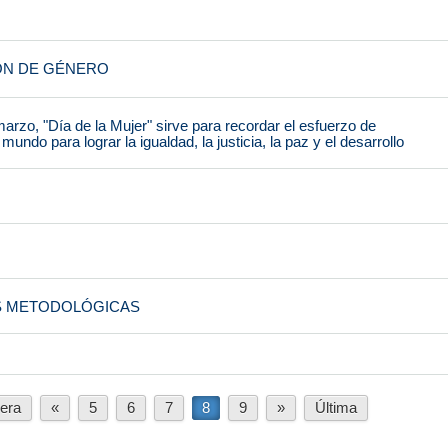
ÓN DE GÉNERO
marzo, "Día de la Mujer" sirve para recordar el esfuerzo de
mundo para lograr la igualdad, la justicia, la paz y el desarrollo
S METODOLÓGICAS
era
«
5
6
7
8
9
»
Última