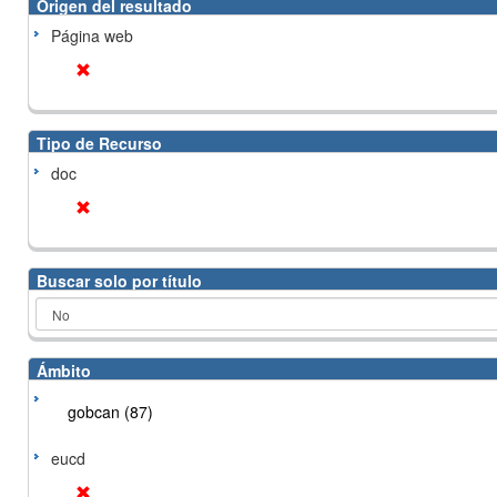
Origen del resultado
Página web
Tipo de Recurso
doc
Buscar solo por título
Ámbito
gobcan (87)
eucd