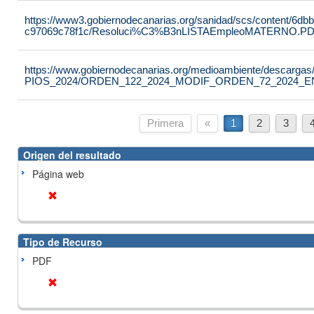
https://www3.gobiernodecanarias.org/sanidad/scs/content/6db
c97069c78f1c/Resoluci%C3%B3nLISTAEmpleoMATERNO.P
https://www.gobiernodecanarias.org/medioambiente/desc
PIOS_2024/ORDEN_122_2024_MODIF_ORDEN_72_2024_EN
Primera
«
1
2
3
Origen del resultado
Página web
Tipo de Recurso
PDF